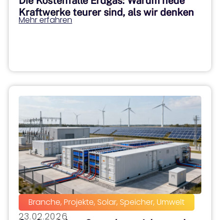
Die Kostenfalle Erdgas: Warum neue
Kraftwerke teurer sind, als wir denken
Mehr erfahren
Branche
,
Projekte
,
Solar
,
Speicher
,
Umwelt
23.02.2026